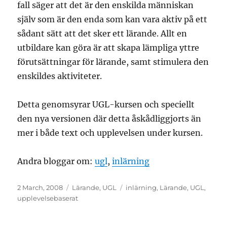
fall säger att det är den enskilda människan
själv som är den enda som kan vara aktiv på ett
sådant sätt att det sker ett lärande. Allt en
utbildare kan göra är att skapa lämpliga yttre
förutsättningar för lärande, samt stimulera den
enskildes aktiviteter.
Detta genomsyrar UGL-kursen och speciellt
den nya versionen där detta åskådliggjorts än
mer i både text och upplevelsen under kursen.
Andra bloggar om:
ugl
,
inlärning
Posted
Categories
Tags
2 March, 2008
Lärande
,
UGL
inlärning
,
Lärande
,
UGL
,
on
upplevelsebaserat