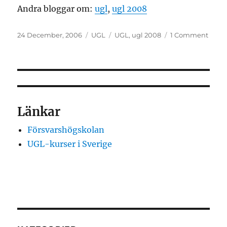
Andra bloggar om:
ugl
,
ugl 2008
Posted
Categories
Tags
on
24 December, 2006
UGL
UGL
,
ugl 2008
1 Comment
on
En
ny
UGL-
blog
har
sett
Länkar
dage
ljus!
Försvarshögskolan
UGL-kurser i Sverige