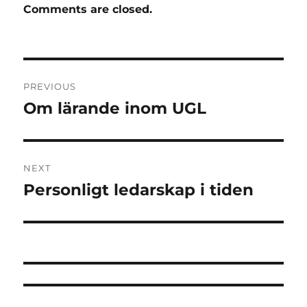
Comments are closed.
Post
PREVIOUS
navigation
Om lärande inom UGL
Previous
post:
NEXT
Personligt ledarskap i tiden
Next
post: