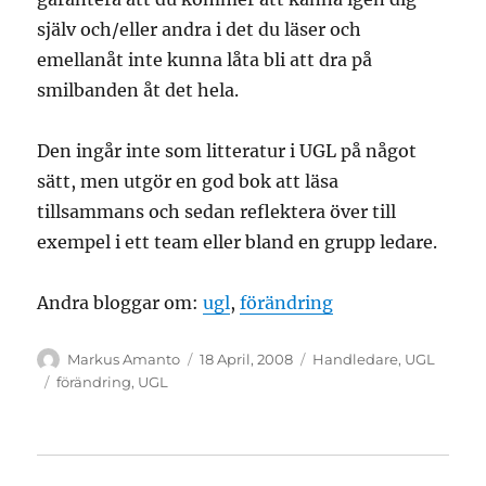
själv och/eller andra i det du läser och
emellanåt inte kunna låta bli att dra på
smilbanden åt det hela.
Den ingår inte som litteratur i UGL på något
sätt, men utgör en god bok att läsa
tillsammans och sedan reflektera över till
exempel i ett team eller bland en grupp ledare.
Andra bloggar om:
ugl
,
förändring
Author
Posted
Categories
Markus Amanto
18 April, 2008
Handledare
,
UGL
on
Tags
förändring
,
UGL